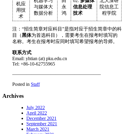
机器学习
田
02.
多媒体
北大深研
机应
与媒体大
永
信息处理
院信息工
用技
数据分析
鸿
技术
程学院
术
注：“招生简章对应科目”是指对应于招生简章中的科
目（
黑体
为首选科目），需要考生在报考时填写的
名称。考生在报考时应同时填写希望报考的导师。
联系方式
Email: yhtian (at) pku.edu.cn
Tel: +86-10-62755965
——————————————————–
Posted in
Staff
Archives
July 2022
April 2022
December 2021
September 2021
March 2021