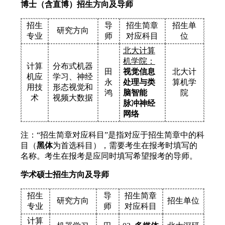
博士（含直博）招生方向及导师
招生
导
招生简章
招生单
研究方向
专业
师
对应科目
位
北大计算
机学院：
计算
分布式机器
田
视觉信息
北大计
机应
学习、神经
永
处理与类
算机学
用技
形态视觉和
鸿
脑智能
院
术
视频大数据
脉冲神经
网络
注：“招生简章对应科目”是指对应于招生简章中的科
目（
黑体
为首选科目），需要考生在报考时填写的
名称。考生在报考是应同时填写希望报考的导师。
学术硕士招生方向及导师
招生
导
招生简章
研究方向
招生单位
专业
师
对应科目
计算